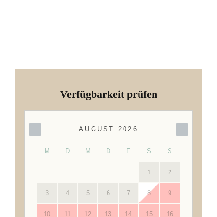
Verfügbarkeit prüfen
Skip Booking Form
AUGUST 2026
M
D
M
D
F
S
S
1
2
3
4
5
6
7
8
9
10
11
12
13
14
15
16